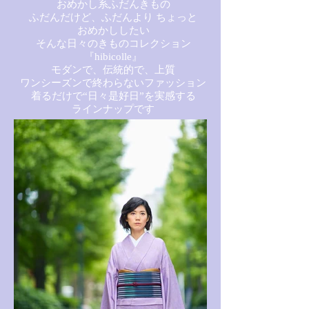
おめかし系ふだんきもの
ふだんだけど、ふだんより ちょっと
おめかししたい
そんな日々のきものコレクション
『hibicolle』
モダンで、伝統的で、上質
ワンシーズンで終わらないファッション
着るだけで“日々是好日”を
実感する
ラインナップです