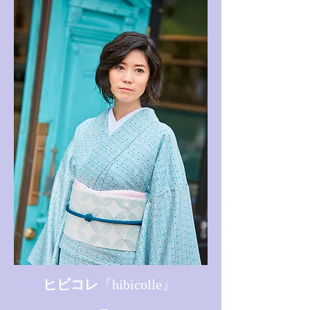
ヒビコレ
『hibicolle』