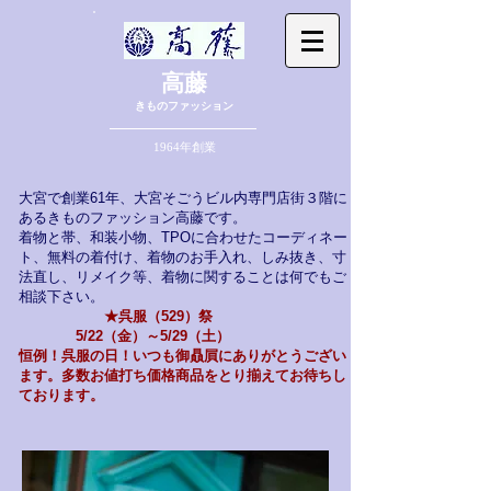
高藤
きものファッション
1964年創業
大宮で創業61年、大宮そごうビル内専門店街３階に
あるきものファッション高藤です。
着物と帯、和装小物、TPOに合わせたコーディネー
ト、無料の着付け、着物のお手入れ、しみ抜き、寸
法直し、リメイク等、
着物に関することは何でもご
相談下さい。
★呉服（529）祭
5/22（金）～5/29（土）
​恒例！呉服の日！いつも御贔屓にありがとうござい
ます。多数お値打ち価格商品をとり揃えてお待ちし
ております。